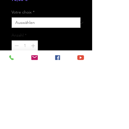
Votre choix
*
Anzahl
*
In den Warenkorb
- Printed on high-quality matte
paper Fine Art Prestige Hahnemühle
- Option : printed on
aluminium Dibond ready for the wall
with hanging system
- Free shipping