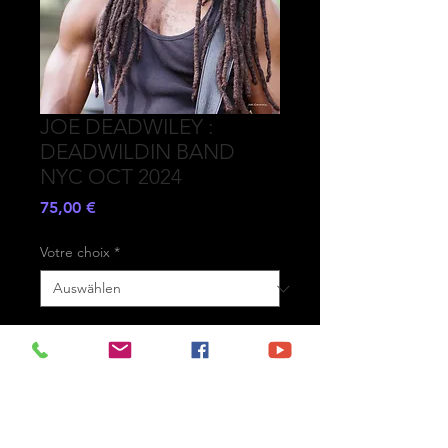
JOE DEADWILEY :
DEADWILDIN BAND
NYC OCT 2024
Preis
75,00 €
Votre choix
*
Anzahl
*
In den Warenkorb