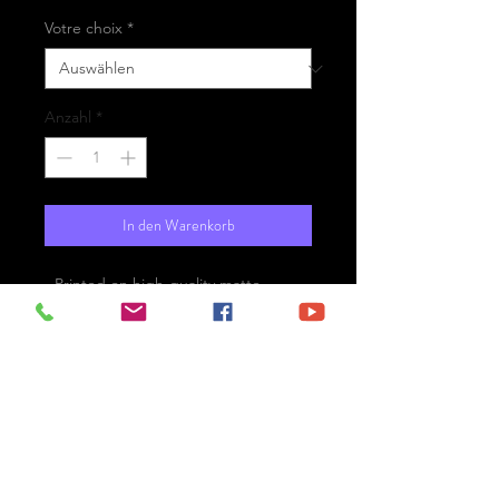
Votre choix
*
Anzahl
*
In den Warenkorb
- Printed on high-quality matte
paper Fine Art Prestige Hahnemühle
- Option : printed on
aluminium Dibond ready for the wall
with hanging system
- Free shipping
Le Havre