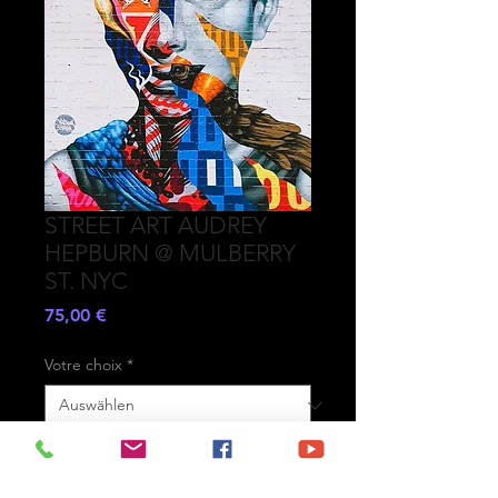
STREET ART AUDREY
HEPBURN @ MULBERRY
ST. NYC
Preis
75,00 €
Votre choix
*
Anzahl
*