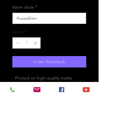
Votre choix
*
Anzahl
*
In den Warenkorb
- Printed on high-quality matte
paper Fine Art Prestige Hahnemühle
- Option : printed on
aluminium Dibond ready for the wall
with hanging system
- Free shipping
The spirit of Tatihou beach -
Normandy