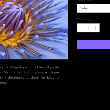
Select
Quantity
*
t signé. Magnifique lotus bleu d'Égypte
n Martinique. Photographie artistique
Papier Hahnemühle ou aluminium Dibond.
ional.