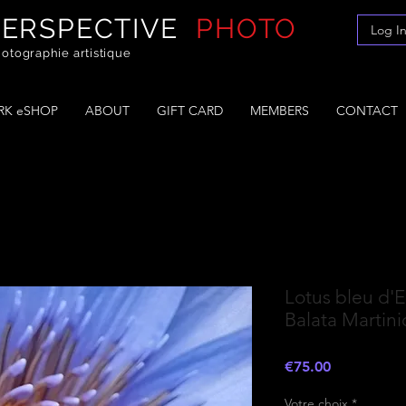
PERSPECTIVE
PHOTO
Log I
otographie artistique
K eSHOP
ABOUT
GIFT CARD
MEMBERS
CONTACT
Lotus bleu d'E
Balata Martin
Price
€75.00
Votre choix
*