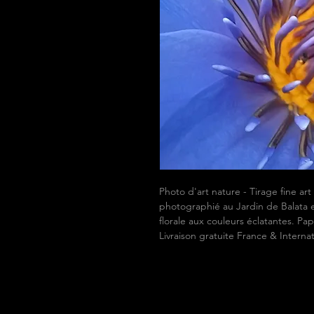
Photo d'art nature - Tirage fine ar
photographié au Jardin de Balata e
florale aux couleurs éclatantes. 
Livraison gratuite France & Internat