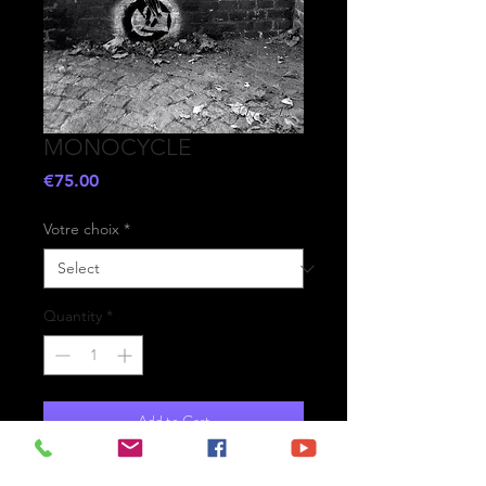
MONOCYCLE
Price
€75.00
Votre choix
*
Quantity
*
Add to Cart
- Printed on high-quality matte