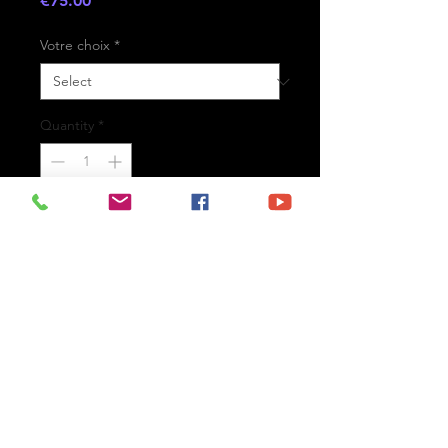
€75.00
Votre choix
*
Quantity
*
Add to Cart
- Printed on high-quality matte
paper Fine Art Prestige Hahnemühle
- Option : printed on
aluminium Dibond ready for the wall
with hanging system
- Free shipping