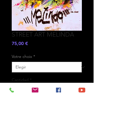
STREET ART MELINDA
Precio
75,00 €
Votre choix
*
Cantidad
*
Agregar al carrito
- Printed on high-quality matte
paper Fine Art Prestige Hahnemühle