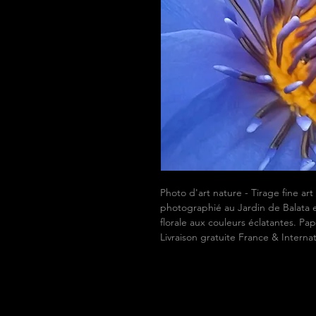
Photo d'art nature - Tirage fine ar
photographié au Jardin de Balata e
florale aux couleurs éclatantes. 
Livraison gratuite France & Internat