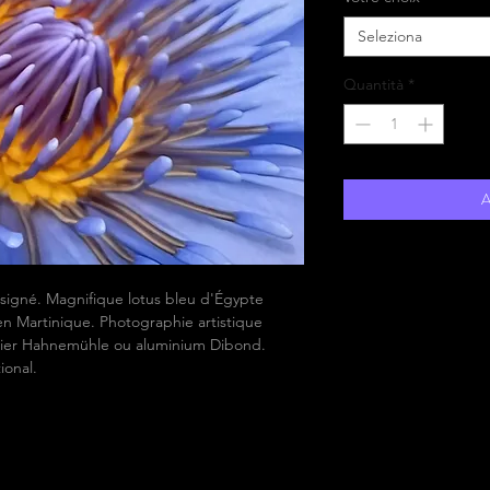
Seleziona
Quantità
*
A
t signé. Magnifique lotus bleu d'Égypte
n Martinique. Photographie artistique
Papier Hahnemühle ou aluminium Dibond.
ional.