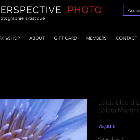
PERSPECTIVE
PHOTO
Acced
otographie artistique
K eSHOP
ABOUT
GIFT CARD
MEMBERS
CONTACT
Lotus bleu d'E
Balata Martin
Prezzo
75,00 €
Votre choix
*