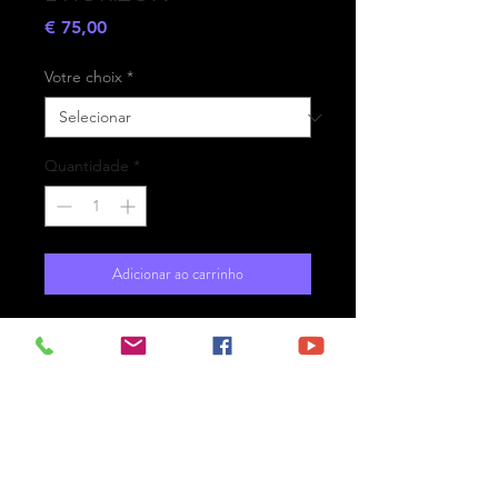
Preço
€ 75,00
Votre choix
*
Quantidade
*
Adicionar ao carrinho
- Printed on high-quality matte
paper Fine Art Prestige Hahnemühle
- Option : printed on
aluminium Dibond ready for the wall
with hanging system
- Free shipping