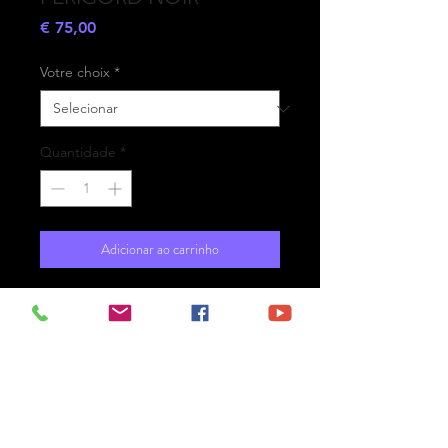
Preço
€ 75,00
Votre choix
*
Quantidade
*
Adicionar ao carrinho
- Printed on high-quality matte
paper Fine Art Prestige Hahnemühle
- Option : printed on
aluminium Dibond ready for the wall
with hanging system
- Free shipping