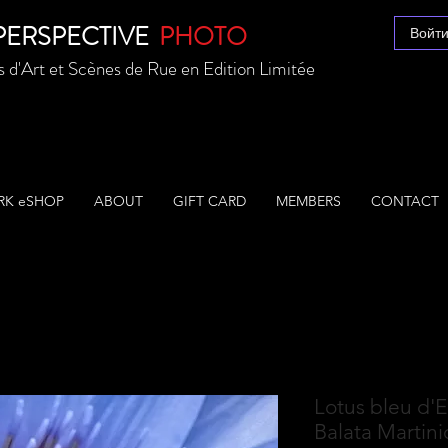
ERSPECTIVE
PHOTO
Войт
d'Art et Scènes de Rue en Edition Limitée
K eSHOP
ABOUT
GIFT CARD
MEMBERS
CONTACT
Lotus bleu d'E
Balata Martin