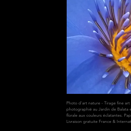
Photo d'art nature - Tirage fine ar
photographié au Jardin de Balata e
florale aux couleurs éclatantes. 
Livraison gratuite France & Internat