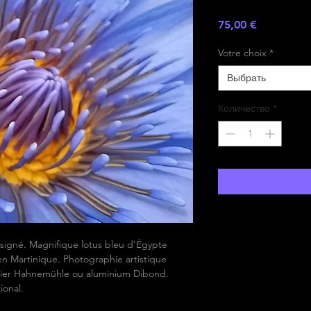
Цена
75,00 €
Votre choix
*
Выбрать
Количество
*
t signé. Magnifique lotus bleu d'Égypte
n Martinique. Photographie artistique
Papier Hahnemühle ou aluminium Dibond.
ional.