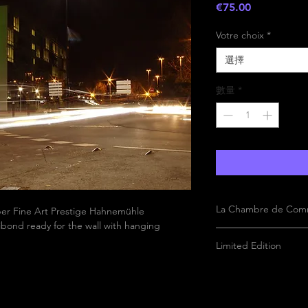
價
€75.00
格
Votre choix
*
選擇
數量
*
La Chambre de Com
aper Fine Art Prestige Hahnemühle
bond ready for the wall with hanging
Limited Edition