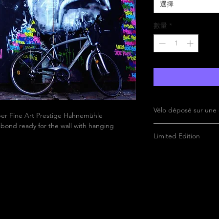
選擇
數量
*
Vélo déposé sur une 
aper Fine Art Prestige Hahnemühle
bond ready for the wall with hanging
Limited Edition