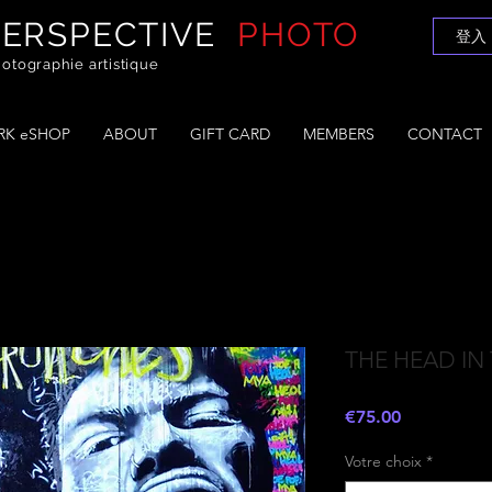
PERSPECTIVE
PHOTO
登入
otographie artistique
K eSHOP
ABOUT
GIFT CARD
MEMBERS
CONTACT
THE HEAD IN
價
€75.00
格
Votre choix
*