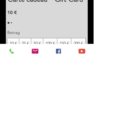
10 €
Betrag
10 €
25 €
50 €
100 €
150 €
200 €
Anderer Betrag
Menge
Kostenpflichtig bestellen