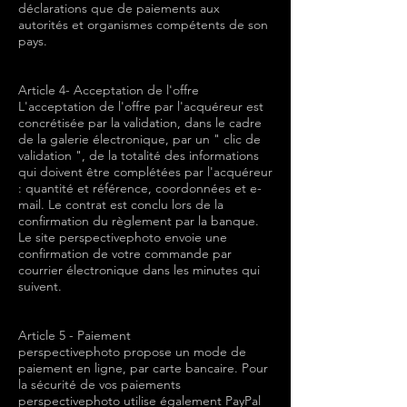
déclarations que de paiements aux
autorités et organismes compétents de son
pays.
Article 4- Acceptation de l'offre
L'acceptation de l'offre par l'acquéreur est
concrétisée par la validation, dans le cadre
de la galerie électronique, par un " clic de
validation ", de la totalité des informations
qui doivent être complétées par l'acquéreur
: quantité et référence, coordonnées et e-
mail. Le contrat est conclu lors de la
confirmation du règlement par la banque.
Le site perspectivephoto envoie une
confirmation de votre commande par
courrier électronique dans les minutes qui
suivent.
Article 5 - Paiement
perspectivephoto propose un mode de
paiement en ligne, par carte bancaire. Pour
la sécurité de vos paiements
perspectivephoto utilise également PayPal