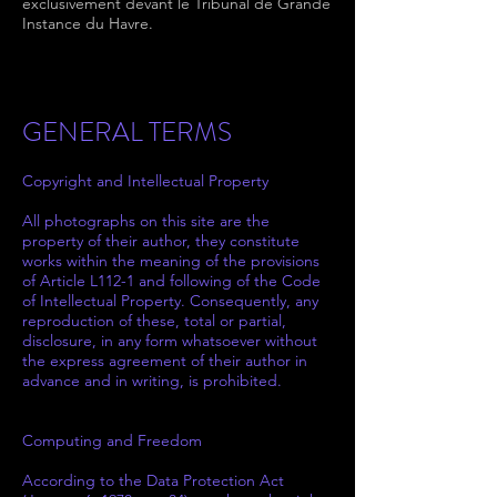
exclusivement devant le Tribunal de Grande
Instance du Havre.
GENERAL TERMS
Copyright and Intellectual Property
All photographs on this site are the
property of their author, they constitute
works within the meaning of the provisions
of Article L112-1 and following of the Code
of Intellectual Property. Consequently, any
reproduction of these, total or partial,
disclosure, in any form whatsoever without
the express agreement of their author in
advance and in writing, is prohibited.
Computing and Freedom
According to the Data Protection Act