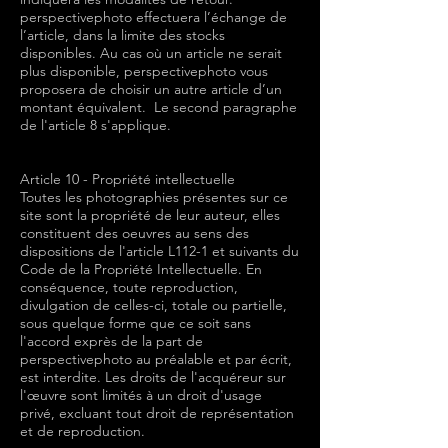
perspectivephoto effectuera l’échange de
l’article, dans la limite des stocks
disponibles. Au cas où un article ne serait
plus disponible, perspectivephoto vous
proposera de choisir un autre article d’un
montant équivalent. Le second paragraphe
de l'article 8 s'applique.
Article 10 - Propriété intellectuelle
Toutes les photographies présentes sur ce
site sont la propriété de leur auteur, elles
constituent des oeuvres au sens des
dispositions de l'article L112-1 et suivants du
Code de la Propriété Intellectuelle. En
conséquence, toute reproduction,
divulgation de celles-ci, totale ou partielle,
sous quelque forme que ce soit sans
l'accord exprès de la part de
perspectivephoto au préalable et par écrit,
est interdite. Les droits de l'acquéreur sur
l'œuvre sont limités à un droit d'usage
privé, excluant tout droit de représentation
et de reproduction.