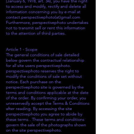
(January 6, 1978, art. 34), you have the right
to access and modify, rectify and delete all
information concerning you by e-mail at
contact.perspectivephoto(at)gmail.com
Furthermore, perspectivephoto undertakes
not to transmit sell or rent this information
to the attention of third parties.
Article 1 - Scope
The general conditions of sale detailed
below govern the contractual relationship
for all site users perspectivephoto.
perspectivephoto reserves the right to
modify the conditions of sale set without
notice. Each purchase on the
perspectivephoto site is governed by the
terms and conditions applicable at the date
of the order. By confirming your order, you
unreservedly accept the Terms & Conditions
after reading. By accessing the site
perspectivephoto you agree to abide by
these terms . These terms and conditions
govern the sale of the photographs shown
on the site perspectivephoto.