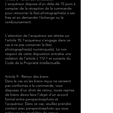
L'acquéreur dispose d´un délai de 15 jours à
compter de la réception de la commande
pour retourner la (les) photographie(s) à ses
frais et en demander l´échange ou le
remboursement.
L'attention de l'acquéreur est attirée sur
l'article 10, l'acquéreur s'engage dans ce
cas à ne pas conserver la (les)
photographies(s) numérique(s). Le non
respect de cette disposition entraîne une
violation de l'article L 112-1 et suivants du
Code de la Propriété Intellectuelle.
Article 9 - Retour des biens
Dans le cas où les biens reçus ne seraient
pas conformes à la commande, vous
disposez d’un droit de retour, toute reprise
de biens devra faire l'objet d'un accord
formel entre perspectivephoto et
l'acquéreur. Dans ce cas, veuillez prendre
contact avec perspectivephoto qui vous
indiquera les modalités de retour.