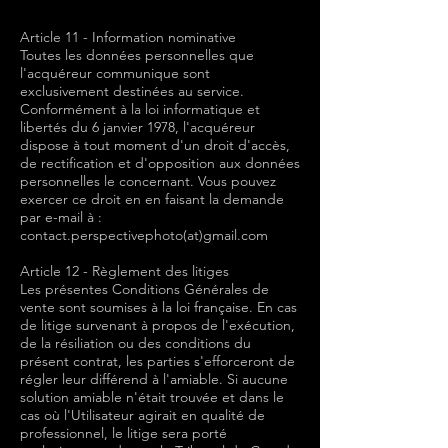
Article 11 - Information nominative
Toutes les données personnelles que
l'acquéreur communique sont
exclusivement destinées au service.
Conformément à la loi informatique et
libertés du 6 janvier 1978, l'acquéreur
dispose à tout moment d'un droit d'accès,
de rectification et d'opposition aux données
personnelles le concernant. Vous pouvez
exercer ce droit en en faisant la demande
par e-mail à :
contact.perspectivephoto
(at)gmail.com
Article 12 - Règlement des litiges
Les présentes Conditions Générales de
vente sont soumises à la loi française. En cas
de litige survenant à propos de l'exécution,
de la résiliation ou des conditions du
présent contrat, les parties s'efforceront de
régler leur différend à l'amiable. Si aucune
solution amiable n'était trouvée et dans le
cas où l'Utilisateur agirait en qualité de
professionnel, le litige sera porté