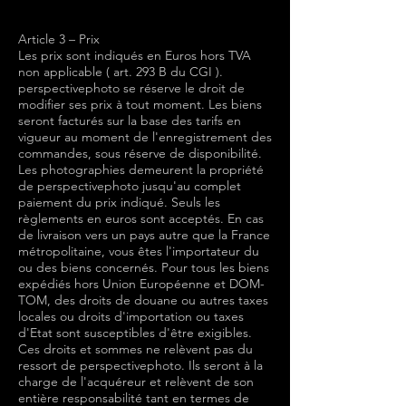
Article 3 – Prix
Les prix sont indiqués en Euros hors TVA
non applicable (
art. 293 B du CGI ).
perspectivephoto se réserve le droit de
modifier ses prix à tout moment. Les biens
seront facturés sur la base des tarifs en
vigueur au moment de l'enregistrement des
commandes, sous réserve de disponibilité.
Les photographies demeurent la propriété
de perspectivephoto jusqu'au complet
paiement du prix indiqué. Seuls les
règlements en euros sont acceptés. En cas
de livraison vers un pays autre que la France
métropolitaine, vous êtes l'importateur du
ou des biens concernés. Pour tous les biens
expédiés hors Union Européenne et DOM-
TOM, des droits de douane ou autres taxes
locales ou droits d'importation ou taxes
d'Etat sont susceptibles d'être exigibles.
Ces droits et sommes ne relèvent pas du
ressort de perspectivephoto. Ils seront à la
charge de l'acquéreur et relèvent de son
entière responsabilité tant en termes de