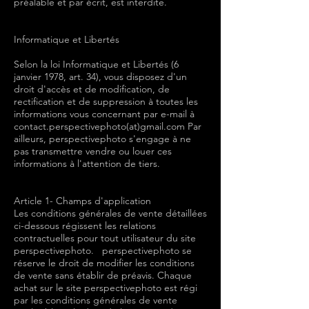
préalable et par écrit, est interdite.
​​Informatique et Libertés
Selon la loi Informatique et Libertés (6
janvier 1978, art. 34), vous disposez d'un
droit d'accès et de modification, de
rectification et de suppression à toutes les
informations vous concernant par e-mail à
contact.perspectivephoto
(at)gmail.com Par
ailleurs, perspectivephoto s'engage à ne
pas transmettre vendre ou louer ces
informations à l'attention de tiers.
Article 1- Champs d'application
Les conditions générales de vente détaillées
ci-dessous régissent les relations
contractuelles pour tout utilisateur du site
perspectivephoto. perspectivephoto se
réserve le droit de modifier les conditions
de vente sans établir de préavis. Chaque
achat sur le site perspectivephoto est régi
par les conditions générales de vente