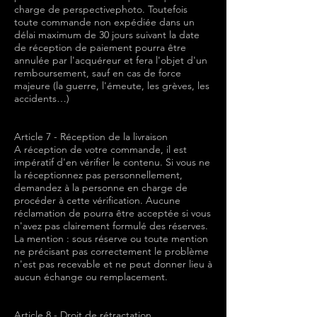
charge de perspectivephoto. Toutefois
toute commande non expédiée dans un
délai maximum de 30 jours suivant la date
de réception de paiement pourra être
annulée par l'acquéreur et fera l'objet d'un
remboursement, sauf en cas de force
majeure (la guerre, l'émeute, les grèves, les
accidents…)
Article 7 - Réception de la livraison
A réception de votre commande, il est
impératif d'en vérifier le contenu. Si vous ne
la réceptionnez pas personnellement,
demandez à la personne en charge de
procéder à cette vérification. Aucune
réclamation de pourra être acceptée si vous
n'avez pas clairement formulé des réserves.
La mention : sous réserve ou toute mention
ne précisant pas correctement le problème
n'est pas recevable et ne peut donner lieu à
aucun échange ou remplacement.
Article 8 - Droit de rétractation