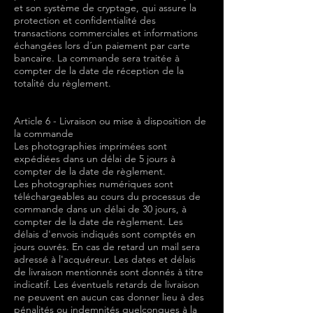
et son système de cryptage, qui assure la
protection et confidentialité des
transactions commerciales et informations
échangées lors d´un paiement par carte
bancaire. La commande sera traitée à
compter de la date de réception de la
totalité du règlement.
Article 6 - Livraison ou mise à disposition de
la commande
Les photographies imprimées sont
expédiées dans un délai de 5 jours à
compter de la date de règlement.
Les photographies numériques sont
téléchargeables au cours du processus de
commande dans un délai de 30 jours, à
compter de la date de règlement. Les
délais d'envois indiqués sont comptés en
jours ouvrés. En cas de retard un mail sera
adressé à l'acquéreur. Les dates et délais
de livraison mentionnés sont donnés à titre
indicatif. Les éventuels retards de livraison
ne peuvent en aucun cas donner lieu à des
pénalités ou indemnités quelconques à la