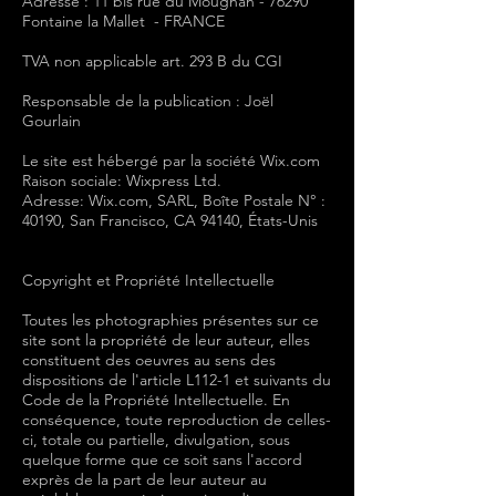
Adresse : 11 bis rue du Mougnan - 76290
Fontaine la Mallet - FRANCE
TVA non applicable art. 293 B du CGI
Responsable de la publication : Joël
Gourlain
Le site est hébergé par la société Wix.com
Raison sociale: Wixpress Ltd.
Adresse: Wix.com, SARL, Boîte Postale N° :
40190, San Francisco, CA 94140, États-Unis
Copyright et Propriété Intellectuelle
Toutes les photographies présentes sur ce
site sont la propriété de leur auteur, elles
constituent des oeuvres au sens des
dispositions de l'article L112-1 et suivants du
Code de la Propriété Intellectuelle. En
conséquence, toute reproduction de celles-
ci, totale ou partielle, divulgation, sous
quelque forme que ce soit sans l'accord
exprès de la part de leur auteur au