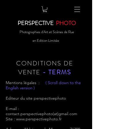
PERSPECTIVE
PHOTO
Photographies d'Art et Scènes de Rue
en Edition Limitée
CONDITIONS DE
VENTE
- TERMS
Mentions légales :
(
Scroll down to the
English version )
Editeur du site perspectivephoto
E-mail :
contact.perspectivephoto(at)gmail.com
Site :
www.perspectivephoto.fr