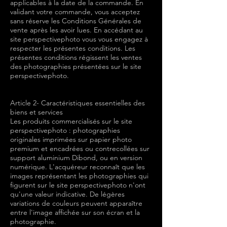
applicables à la date de la commande. En
validant votre commande, vous acceptez
sans réserve les Conditions Générales de
vente après les avoir lues. En accédant au
site perspectivephoto vous vous engagez à
respecter les présentes conditions. Les
présentes conditions régissent les ventes
des photographies présentées sur le site
perspectivephoto.
Article 2- Caractéristiques essentielles des
biens et services
Les produits commercialisés sur le site
perspectivephoto : photographies
originales imprimées sur papier photo
premium et encadrées ou contrecollées sur
support aluminium Dibond, ou en version
numérique. L'acquéreur reconnaît que les
images représentant les photographies qui
figurent sur le site perspectivephoto n'ont
qu'une valeur indicative. De légères
variations de couleurs peuvent apparaître
entre l'image affichée sur son écran et la
photographie.