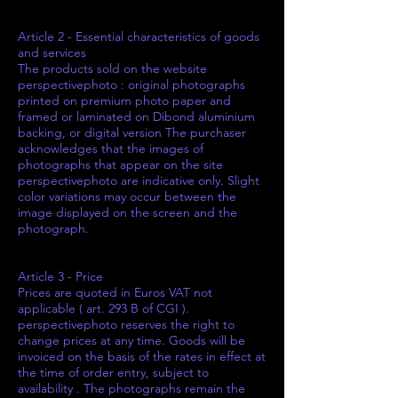
Article 2 - Essential characteristics of goods
and services
The products sold on the website
perspectivephoto : original photographs
printed on premium photo paper and
framed or laminated on Dibond aluminium
backing, or digital version The purchaser
acknowledges that the images of
photographs that appear on the site
perspectivephoto are indicative only. Slight
color variations may occur between the
image displayed on the screen and the
photograph.
Article 3 - Price
Prices are quoted in Euros VAT not
applicable ( art. 293 B of CGI ).
perspectivephoto reserves the right to
change prices at any time. Goods will be
invoiced on the basis of the rates in effect at
the time of order entry, subject to
availability . The photographs remain the